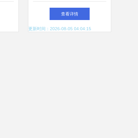
燃爆全场 第117届中国日用百
查看详情
货商品交易会完美收官
更新时间：2026-08-05 04:04:15