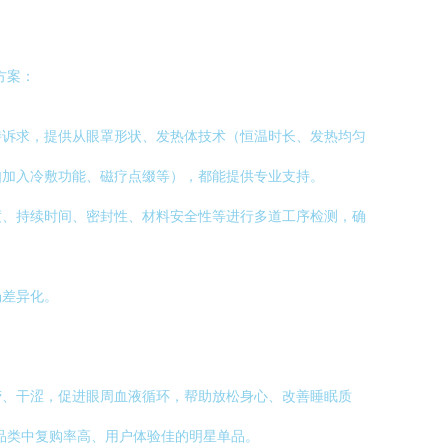
方案：
特诉求，提供从眼罩形状、发热体技术（恒温时长、发热均匀
如加入冷敷功能、磁疗点缀等），都能提供专业支持。
度、持续时间、密封性、材料安全性等进行多道工序检测，确
场差异化。
劳、干涩，促进眼周血液循环，帮助放松身心、改善睡眠质
品类中复购率高、用户体验佳的明星单品。