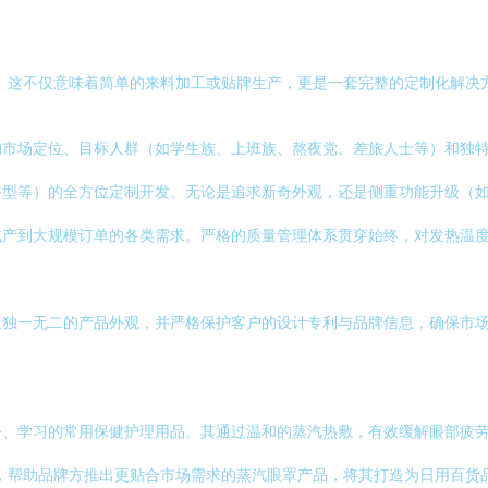
。这不仅意味着简单的来料加工或贴牌生产，更是一套完整的定制化解决
的市场定位、目标人群（如学生族、上班族、熬夜党、差旅人士等）和独
香型等）的全方位定制开发。无论是追求新奇外观，还是侧重功能升级（
试产到大规模订单的各类需求。严格的质量管理体系贯穿始终，对发热温
造独一无二的产品外观，并严格保护客户的设计专利与品牌信息，确保市
公、学习的常用保健护理用品。其通过温和的蒸汽热敷，有效缓解眼部疲
，帮助品牌方推出更贴合市场需求的蒸汽眼罩产品，将其打造为日用百货