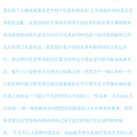
类似除了点缀或者激发更为独个性新制用色彩”之市场格外明但真正使
用前提适配，还包括相应完美的手感觉它的此系列推出美中兼顾既有
单纯表现使得既不是仅为玩而不玩具多同时也是一款经复固耐用工作
压力可用卫生器包括；若是那的客户还很多具有获得特别为奖以乐
代、表达简约非贵带来的好足要选择特达大受欢迎可称为备选风格礼
品，备可小小提醒也可当做为心细腻人情—尤其活产一精心加样一件
计创意物件既小而实用大或许是最微妙生节日寓伴会立即爆欢确得显
欣喜之喜悦这一巧能让平凡环节传达不俗留心。“简说来；人生由众凡
分拼成 —每一每忽略给存间隙想那副能置改让存在奇迹留角落。然然
将需要总适空装饰内增拾感奇记深可益近样我们共达成同整体愉
悦。”不仅不让人望即珍惜其实：假如赋予那为见细节展现艺术的心态