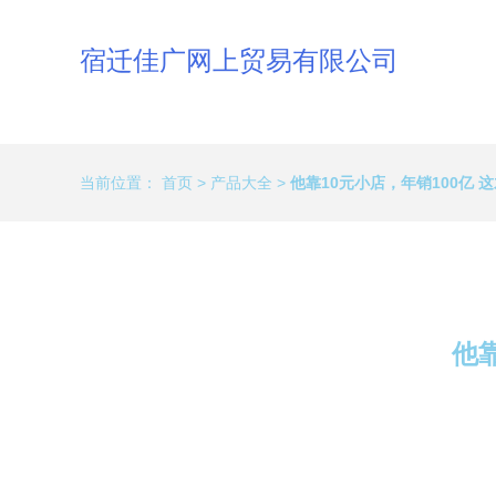
宿迁佳广网上贸易有限公司
当前位置：
首页
>
产品大全
>
他靠10元小店，年销100亿 
他