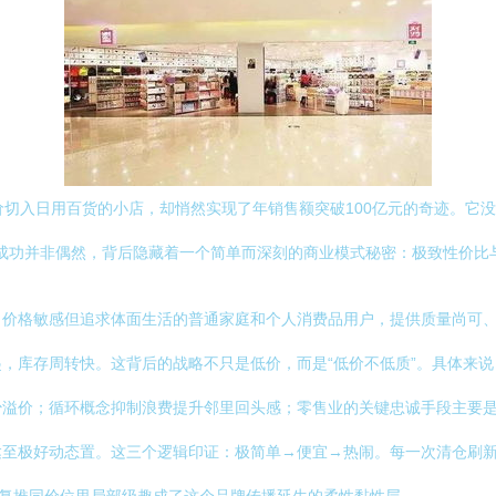
价切入日用百货的小店，却悄然实现了年销售额突破100亿元的奇迹。它
它的成功并非偶然，背后隐藏着一个简单而深刻的商业模式秘密：极致性价
向价格敏感但追求体面生活的普通家庭和个人消费品用户，提供质量尚可
，库存周转快。这背后的战略不只是低价，而是“低价不低质”。具体来
少溢价；循环概念抑制浪费提升邻里回头感；零售业的关键忠诚手段主要
达至极好动态置。这三个逻辑印证：极简单→便宜→热闹。每一次清仓刷