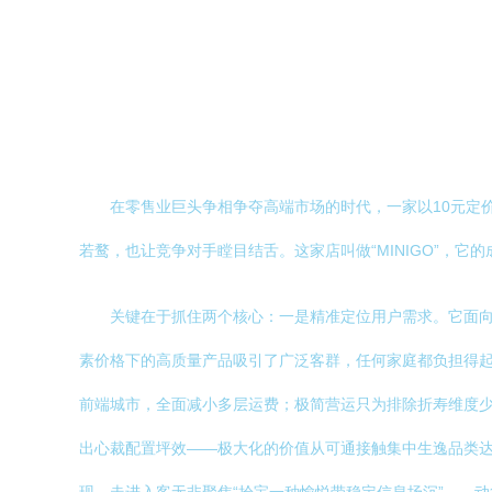
在零售业巨头争相争夺高端市场的时代，一家以10元定
若鹜，也让竞争对手瞠目结舌。这家店叫做“MINIGO”，
关键在于抓住两个核心：一是精准定位用户需求。它面
素价格下的高质量产品吸引了广泛客群，任何家庭都负担得起
前端城市，全面减小多层运费；极简营运只为排除折寿维度
出心裁配置坪效——极大化的价值从可通接触集中生逸品类