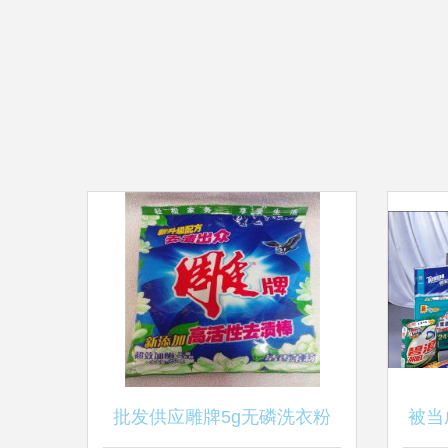
批发供应雕牌5g无磷洗衣粉
被当