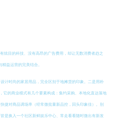
没有炫目的科技、没有高昂的广告费用，却让无数消费者趋之
比与精益运营的完美结合。
、设计时尚的家居用品，完全区别于地摊货的印象。二是用朴
说，它的商业模式有几个要素构成：集约采购、本地化直达落地
是快捷对商品调场率（经常微批量新品控，回头印象佳）。别
新皆是换入一个社区新鲜娱乐中心、常走看看随时微出有新发