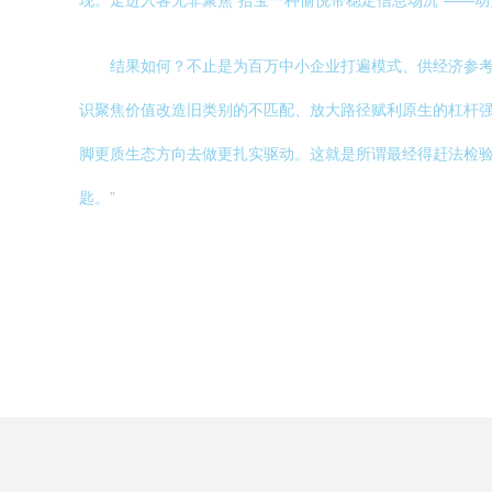
现。走进入客无非聚焦“拾宝一种愉悦带稳定信息场沉”——
结果如何？不止是为百万中小企业打遍模式、供经济参
识聚焦价值改造旧类别的不匹配、放大路径赋利原生的杠杆
脚更质生态方向去做更扎实驱动。这就是所谓最经得赶法检
匙。”